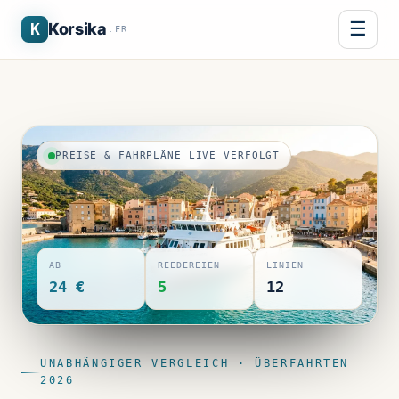
☰
K
Korsika
.FR
PREISE & FAHRPLÄNE LIVE VERFOLGT
AB
REEDEREIEN
LINIEN
24 €
5
12
UNABHÄNGIGER VERGLEICH · ÜBERFAHRTEN
2026