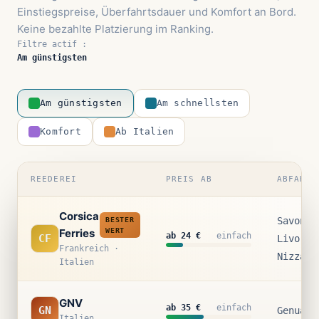
Einstiegspreise, Überfahrtsdauer und Komfort an Bord.
Keine bezahlte Platzierung im Ranking.
Filtre actif :
Am günstigsten
Am günstigsten
Am schnellsten
Komfort
Ab Italien
REEDEREI
PREIS AB
ABFAHRT
Corsica
Savona 
BESTER
Ferries
WERT
ab 24 €
einfach
CF
Livorno
Frankreich ·
Nizza
Italien
GNV
ab 35 €
einfach
GN
Genua
Italien