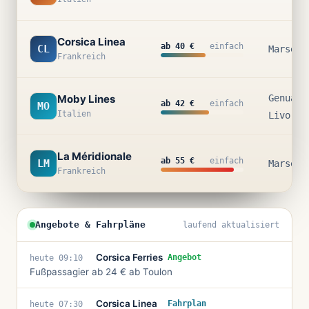
Corsica Linea
ab 40 €
einfach
CL
Marseil
Frankreich
Moby Lines
Genua ·
ab 42 €
einfach
MO
Italien
Livorno
La Méridionale
ab 55 €
einfach
LM
Marseil
Frankreich
Angebote & Fahrpläne
laufend aktualisiert
Corsica Ferries
Angebot
heute 09:10
Fußpassagier ab 24 € ab Toulon
Corsica Linea
Fahrplan
heute 07:30