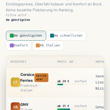
Einstiegspreise, Überfahrtsdauer und Komfort an Bord.
Keine bezahlte Platzierung im Ranking.
Filtre actif :
Am günstigsten
Am günstigsten
Am schnellsten
Komfort
Ab Italien
REEDEREI
PREIS AB
ABFAHRT
Corsica
Savona 
BESTER
Ferries
WERT
ab 24 €
einfach
CF
Livorno
Frankreich ·
Nizza
Italien
GNV
ab 35 €
einfach
GN
Genua
Italien