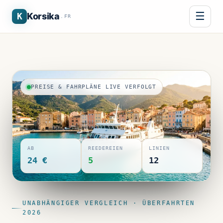
☰
K
Korsika
.FR
PREISE & FAHRPLÄNE LIVE VERFOLGT
AB
REEDEREIEN
LINIEN
24 €
5
12
UNABHÄNGIGER VERGLEICH · ÜBERFAHRTEN
2026