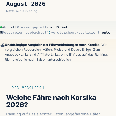
August 2026
letzte Aktualisierung
Aktuell
Preise geprüft
vor 14 Sek.
5
Reedereien beobachtet
43
vergleichen
aktualisiert
heute
Unabhängiger Vergleich der Fährverbindungen nach Korsika.
Wir
⛴️
vergleichen Reedereien, Häfen, Preise und Dauer. Einige „Zum
Angebot"-Links sind Affiliate-Links, ohne Einfluss auf das Ranking.
Richtpreise, je nach Saison unterschiedlich.
DER VERGLEICH
Welche Fähre nach Korsika
2026?
Ranking auf Basis echter Daten: angefahrene Häfen,