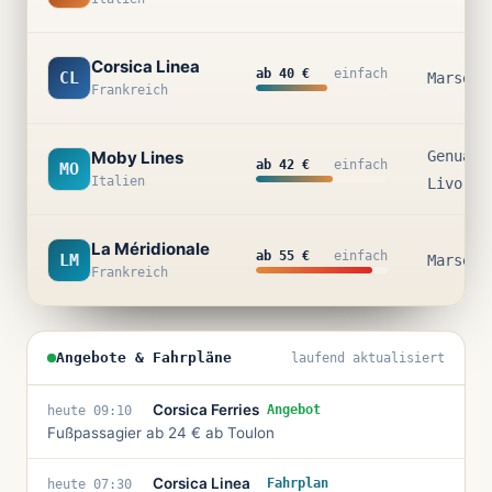
Corsica Linea
ab 40 €
einfach
CL
Marseil
Frankreich
Moby Lines
Genua ·
ab 42 €
einfach
MO
Italien
Livorno
La Méridionale
ab 55 €
einfach
LM
Marseil
Frankreich
Angebote & Fahrpläne
laufend aktualisiert
Corsica Ferries
Angebot
heute 09:10
Fußpassagier ab 24 € ab Toulon
Corsica Linea
Fahrplan
heute 07:30