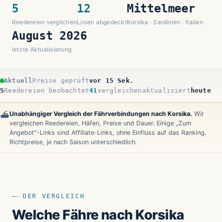
5
12
Mittelmeer
Reedereien verglichen
Linien abgedeckt
Korsika · Sardinien · Italien
August 2026
letzte Aktualisierung
Aktuell
Preise geprüft
vor 17 Sek.
5
Reedereien beobachtet
39
vergleichen
aktualisiert
heute
Unabhängiger Vergleich der Fährverbindungen nach Korsika.
Wir
⛴️
vergleichen Reedereien, Häfen, Preise und Dauer. Einige „Zum
Angebot"-Links sind Affiliate-Links, ohne Einfluss auf das Ranking.
Richtpreise, je nach Saison unterschiedlich.
DER VERGLEICH
Welche Fähre nach Korsika