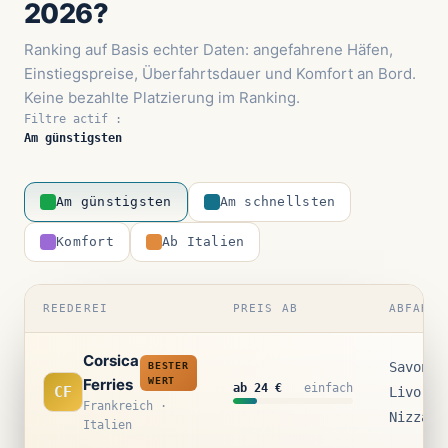
2026?
Ranking auf Basis echter Daten: angefahrene Häfen,
Einstiegspreise, Überfahrtsdauer und Komfort an Bord.
Keine bezahlte Platzierung im Ranking.
Filtre actif :
Am günstigsten
Am günstigsten
Am schnellsten
Komfort
Ab Italien
REEDEREI
PREIS AB
ABFAHRT
Corsica
Savona 
BESTER
Ferries
WERT
ab 24 €
einfach
CF
Livorno
Frankreich ·
Nizza
Italien