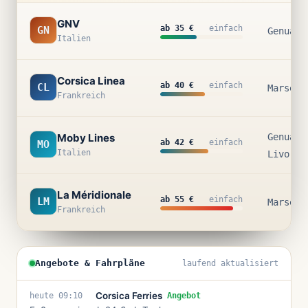
GNV
ab 35 €
einfach
GN
Genua
Italien
Corsica Linea
ab 40 €
einfach
CL
Marseil
Frankreich
Moby Lines
Genua ·
ab 42 €
einfach
MO
Italien
Livorno
La Méridionale
ab 55 €
einfach
LM
Marseil
Frankreich
Angebote & Fahrpläne
laufend aktualisiert
Corsica Ferries
Angebot
heute 09:10