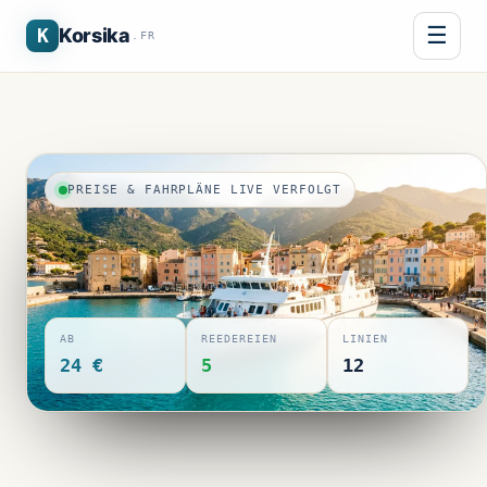
☰
K
Korsika
.FR
PREISE & FAHRPLÄNE LIVE VERFOLGT
AB
REEDEREIEN
LINIEN
24 €
5
12