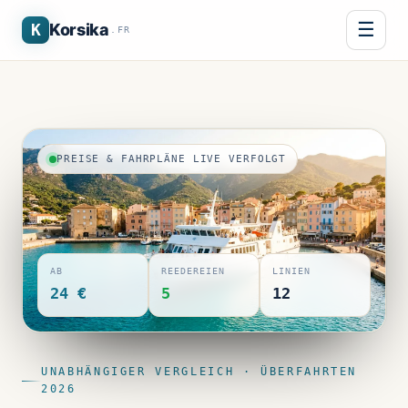
☰
K
Korsika
.FR
PREISE & FAHRPLÄNE LIVE VERFOLGT
AB
REEDEREIEN
LINIEN
24 €
5
12
UNABHÄNGIGER VERGLEICH · ÜBERFAHRTEN
2026