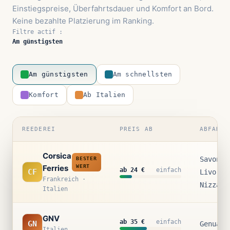
Einstiegspreise, Überfahrtsdauer und Komfort an Bord.
Keine bezahlte Platzierung im Ranking.
Filtre actif :
Am günstigsten
Am günstigsten
Am schnellsten
Komfort
Ab Italien
REEDEREI
PREIS AB
ABFAHRT
Corsica
Savona 
BESTER
Ferries
WERT
ab 24 €
einfach
CF
Livorno
Frankreich ·
Nizza
Italien
GNV
ab 35 €
einfach
GN
Genua
Italien