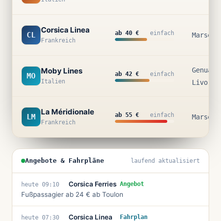
Corsica Linea
ab 40 €
einfach
CL
Marseil
Frankreich
Moby Lines
Genua ·
ab 42 €
einfach
MO
Italien
Livorno
La Méridionale
ab 55 €
einfach
LM
Marseil
Frankreich
Angebote & Fahrpläne
laufend aktualisiert
Corsica Ferries
Angebot
heute 09:10
Fußpassagier ab 24 € ab Toulon
Corsica Linea
Fahrplan
heute 07:30