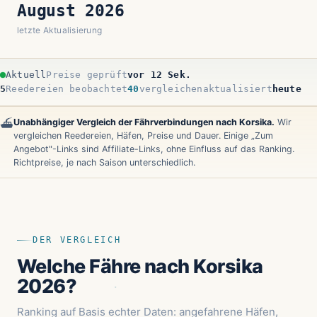
August 2026
letzte Aktualisierung
Aktuell
Preise geprüft
vor 14 Sek.
5
Reedereien beobachtet
40
vergleichen
aktualisiert
heute
Unabhängiger Vergleich der Fährverbindungen nach Korsika.
Wir
⛴️
vergleichen Reedereien, Häfen, Preise und Dauer. Einige „Zum
Angebot"-Links sind Affiliate-Links, ohne Einfluss auf das Ranking.
Richtpreise, je nach Saison unterschiedlich.
DER VERGLEICH
Welche Fähre nach Korsika
2026?
Ranking auf Basis echter Daten: angefahrene Häfen,