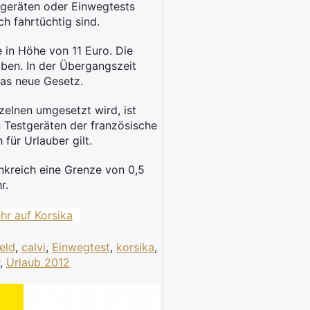
üfgeräten oder Einwegtests
ch fahrtüchtig sind.
 in Höhe von 11 Euro. Die
oben. In der Übergangszeit
 das neue Gesetz.
zelnen umgesetzt wird, ist
n Testgeräten der französische
für Urlauber gilt.
ankreich eine Grenze von 0,5
r.
hr auf Korsika
eld
,
calvi
,
Einwegtest
,
korsika
,
,
Urlaub 2012