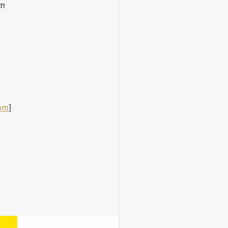
um
om
]