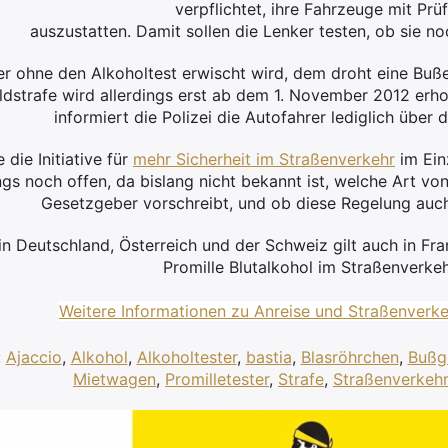
verpflichtet, ihre Fahrzeuge mit Pr
auszustatten. Damit sollen die Lenker testen, ob sie no
r ohne den Alkoholtest erwischt wird, dem droht eine Buße
ldstrafe wird allerdings erst ab dem 1. November 2012 erh
informiert die Polizei die Autofahrer lediglich über
 die Initiative für
mehr Sicherheit im Straßenverkehr
im Ein
ings noch offen, da bislang nicht bekannt ist, welche Art vo
Gesetzgeber vorschreibt, und ob diese Regelung auch 
in Deutschland, Österreich und der Schweiz gilt auch in Fr
Promille Blutalkohol im Straßenverkeh
Weitere Informationen zu Anreise und Straßenverke
:
Ajaccio
,
Alkohol
,
Alkoholtester
,
bastia
,
Blasröhrchen
,
Bußg
Mietwagen
,
Promilletester
,
Strafe
,
Straßenverkehr