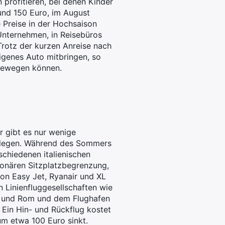
 profitieren, bei denen Kinder
rund 150 Euro, im August
 Preise in der Hochsaison
 Unternehmen, in Reisebüros
Trotz der kurzen Anreise nach
igenes Auto mitbringen, so
 bewegen können.
er gibt es nur wenige
inlegen. Während des Sommers
schiedenen italienischen
tionären Sitzplatzbegrenzung,
 von Easy Jet, Ryanair und XL
 Linienfluggesellschaften wie
nd und Rom und dem Flughafen
. Ein Hin- und Rückflug kostet
um etwa 100 Euro sinkt.