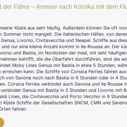
t der Fähre – Anreise nach Korsika mit dem F
unserer Küste aus sehr häufig. Außerdem können Sie oft v
im Sommer nicht mangelt. Die italienischen Häfen, von dene
Genua, Livorno, Civitavecchia und Neapel. Schiffe aus die
, und nur eine kleine Anzahl kommt in Ile-Rousse an. Der k
ivorno und Bastia, im Nordosten der Insel, mit sehr häufig
nehmen betrifft, die die Überfahrt durchführen, sind die wi
bindet Moby Lines Genua mit Bastia in etwa 5 Stunden, w
 erreichen kann. Die Schiffe von Corsica Ferries fahren au
uch von Savona noch nach Bastia in 6 Stunden oder in 4 S
en. Corsica Ferries verbindet auch Savona und Ile Rousse m
 verbindet Genua mit Bastia in 3 Stunden und Livorno mit Ba
aldi Lines, die Civitavecchia und Porto Vecchio in 9 Stund
en Küste Schiffe der Gesellschaften SNCM, CMN und Sarem
Orten fahren.