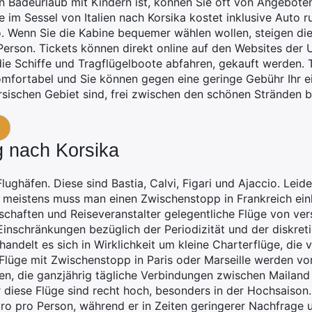
nen Badeurlaub mit Kindern ist, können Sie oft von Angeboten
e im Sessel von Italien nach Korsika kostet inklusive Auto 
o. Wenn Sie die Kabine bequemer wählen wollen, steigen die
 Person. Tickets können direkt online auf den Websites der
ie Schiffe und Tragflügelboote abfahren, gekauft werden. 
komfortabel und Sie können gegen eine geringe Gebühr Ihr e
orsischen Gebiet sind, frei zwischen den schönen Stränden
 nach Korsika
Flughäfen. Diese sind Bastia, Calvi, Figari und Ajaccio. Leid
und meistens muss man einen Zwischenstopp in Frankreich e
lschaften und Reiseveranstalter gelegentliche Flüge von ver
 Einschränkungen bezüglich der Periodizität und der diskre
handelt es sich in Wirklichkeit um kleine Charterflüge, die
lüge mit Zwischenstopp in Paris oder Marseille werden von
oten, die ganzjährig tägliche Verbindungen zwischen Maila
r diese Flüge sind recht hoch, besonders in der Hochsaison
ro pro Person, während er in Zeiten geringerer Nachfrage 