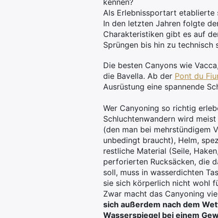
kennen?
Als Erlebnissportart etabliert
In den letzten Jahren folgte d
Charakteristiken gibt es auf d
Sprüngen bis hin zu technisch
Die besten Canyons wie Vacca
die Bavella. Ab der
Pont du Fiu
Ausrüstung eine spannende Sch
Wer Canyoning so richtig erleb
Schluchtenwandern wird meist s
(den man bei mehrstündigem Ve
unbedingt braucht), Helm, spezi
restliche Material (Seile, Hake
perforierten Rucksäcken, die d
soll, muss in wasserdichten T
sie sich körperlich nicht wohl f
Zwar macht das Canyoning viel
sich außerdem nach dem Wette
Wasserspiegel bei einem Gewi