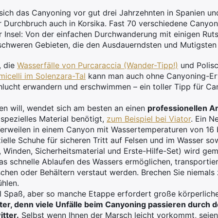
e sich das Canyoning vor gut drei Jahrzehnten in Spanien un
er Durchbruch auch in Korsika. Fast 70 verschiedene Canyon
er Insel: Von der einfachen Durchwanderung mit einigen Rut
 schweren Gebieten, die den Ausdauerndsten und Mutigsten 
, die
Wasserfälle von Purcaraccia (Wander-Tipp!)
und Polisc
micelli im Solenzara-Tal
kann man auch ohne Canyoning-Erf
lucht erwandern und erschwimmen – ein toller Tipp für Ca
en will, wendet sich am besten an einen
professionellen A
pezielles Material benötigt,
zum Beispiel bei Viator
. Ein N
rweilen in einem Canyon mit Wassertemperaturen von 16 b
elle Schuhe für sicheren Tritt auf Felsen und im Wasser sow
n, Winden, Sicherheitsmaterial und Erste-Hilfe-Set) wird gem
as schnelle Ablaufen des Wassers ermöglichen, transportiert
aschen oder Behältern verstaut werden. Brechen Sie niemal
ühlen.
 Spaß, aber so manche Etappe erfordert große körperlich
r, denn viele Unfälle beim Canyoning passieren durch 
tter.
Selbst wenn Ihnen der Marsch leicht vorkommt, seie