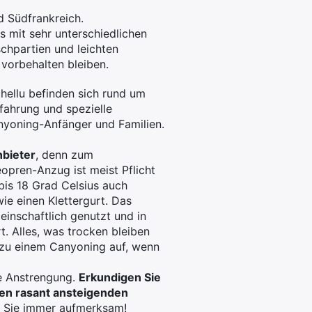
d Südfrankreich.
s mit sehr unterschiedlichen
schpartien und leichten
vorbehalten bleiben.
hellu befinden sich rund um
ahrung und spezielle
nyoning-Anfänger und Familien.
nbieter
, denn zum
eopren-Anzug ist meist Pflicht
is 18 Grad Celsius auch
ie einen Klettergurt. Das
einschaftlich genutzt und in
. Alles, was trocken bleiben
s zu einem Canyoning auf, wenn
e Anstrengung.
Erkundigen Sie
den rasant ansteigenden
n Sie immer aufmerksam!