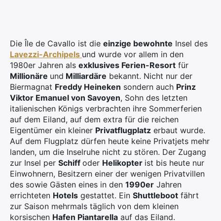
Die Île de Cavallo ist die
einzige bewohnte
Insel des
Lavezzi-Archipels
und wurde vor allem in den
1980er Jahren als
exklusives Ferien-Resort
für
Millionäre
und
Milliardäre
bekannt. Nicht nur der
Biermagnat
Freddy Heineken
sondern auch
Prinz
Viktor Emanuel von Savoyen
, Sohn des letzten
italienischen Königs verbrachten ihre Sommerferien
auf dem Eiland, auf dem extra für die reichen
Eigentümer ein kleiner
Privatflugplatz
erbaut wurde.
Auf dem Flugplatz dürfen heute keine Privatjets mehr
landen, um die Inselruhe nicht zu stören. Der Zugang
zur Insel per
Schiff
oder
Helikopter
ist bis heute nur
Einwohnern, Besitzern einer der wenigen Privatvillen
des sowie Gästen eines in den
1990er
Jahren
errichteten
Hotels
gestattet. Ein
Shuttleboot
fährt
zur Saison mehrmals täglich von dem kleinen
korsischen
Hafen Piantarella
auf das Eiland.