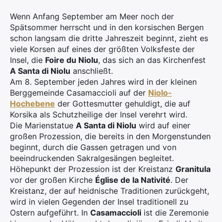
Wenn Anfang September am Meer noch der
Spätsommer herrscht und in den korsischen Bergen
schon langsam die dritte Jahreszeit beginnt, zieht es
viele Korsen auf eines der größten Volksfeste der
Insel, die
Foire du Niolu
, das sich an das Kirchenfest
A Santa di Niolu
anschließt.
Am 8. September jeden Jahres wird in der kleinen
Berggemeinde Casamaccioli auf der
Niolo-
Hochebene
der Gottesmutter gehuldigt, die auf
Korsika als Schutzheilige der Insel verehrt wird.
Die Marienstatue
A Santa di Niolu
wird auf einer
großen Prozession, die bereits in den Morgenstunden
beginnt, durch die Gassen getragen und von
beeindruckenden Sakralgesängen begleitet.
Höhepunkt der Prozession ist der Kreistanz
Granitula
vor der großen Kirche
Église de la Nativité
. Der
Kreistanz, der auf heidnische Traditionen zurückgeht,
wird in vielen Gegenden der Insel traditionell zu
Ostern aufgeführt. In
Casamaccioli
ist die Zeremonie