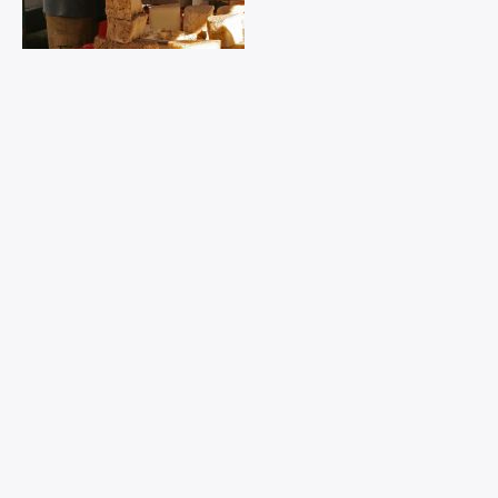
A fiera di U Casgiu