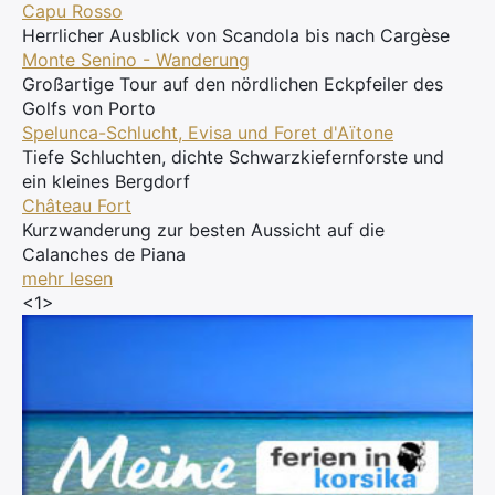
Capu Rosso
ab 41 Euro pro Tag
Herrlicher Ausblick von Scandola bis nach Cargèse
Monte Senino - Wanderung
Großartige Tour auf den nördlichen Eckpfeiler des
Golfs von Porto
Spelunca-Schlucht, Evisa und Foret d'Aïtone
Tiefe Schluchten, dichte Schwarzkiefernforste und
ein kleines Bergdorf
Château Fort
Kurzwanderung zur besten Aussicht auf die
Calanches de Piana
mehr lesen
<1>