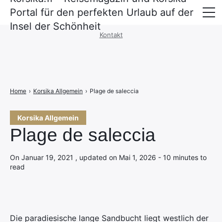
Portal für den perfekten Urlaub auf der
Impressum
·
Datenschutzerklärung
Insel der Schönheit
Kontakt
Überfahrt nach Korsika
Unterkünfte
Mietwagen und Mobilität
Home
›
Korsika Allgemein
›
Plage de saleccia
Korsika Allgemein
Plage de saleccia
On Januar 19, 2021 , updated on Mai 1, 2026 - 10 minutes to
read
Die paradiesische lange Sandbucht liegt westlich der