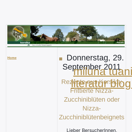
Donnerstag, 29.
Home
September 2011
miluna tuani
literatur blog
Rezepte aus Korsika:
Frittierte Nizza-
Zucchiniblüten oder
Nizza-
Zucchiniblütenbeignets
Lieber BersucherInnen,