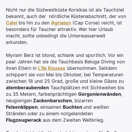
Nicht nur die Südwestküste Korsikas ist als Tauchziel
bekannt, auch der nördliche Küstenabschnitt, der von
Calvi
bis hin zu den
Agriaten
(Cap Corse) reicht, ist
besonders für Taucher attraktiv. Wer hier Urlaub
macht, sollte unbedingt die Unterwasserwelt
erkunden.
Myriam Berz ist blond, schlank und sportlich. Vor ein
paar Jahren hat sie die Tauchbasis Beluga Diving von
ihren Eltern in
L’Ile Rousse
übernommen. Seitdem
schippert sie von Mai bis Oktober, bei Temperaturen
zwischen 18 und 25 Grad, große und kleine Gäste zu
atemberaubenden
Tauchplätzen mit Sichtweiten bis
zu 35 Metern, farbenprächtigen
Gorgonienwänden
,
neugierigen
Zackenbarschen
, bizarren
Felsenklippen
, einsamen
Buchten
und weißen
Stränden oder zu einem notgelandeten
Flugzeugwrack
aus dem Zweiten Weltkrieg.