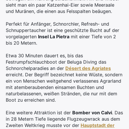
sieht man ein paar Katzenhai-Eier sowie Meeraale
und Muränen, die einen aus Felsspalten beäugen.
Perfekt für Anfänger, Schnorchler, Refresh- und
Schnuppertaucher ist eine geschützte Bucht auf der
vorgelagerten
Insel La Pietra
mit einer Tiefe von 2
bis 20 Metern.
Etwa 30 Minuten dauert es, bis das
Festrumpfschlauchboot der Beluga Diving das
Schnorchelparadies an der
Désert des Agriates
erreicht. Der Begriff bezeichnet keine Wüste, sondern
ein von Menschen weitgehend verlassenes Agrarland
mit atemberaubenden einsamen Buchten und
×
naturbelassenen, weißen Stränden, die nur mit dem
Boot zu erreichen sind.
Search
for:
Eine weitere Attraktion ist der
Bomber von Calvi
. Das
in 28 Metern Tiefe liegende Flugzeugwrack aus dem
Zweiten Weltkrieg musste vor der
Hauptstadt der