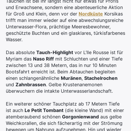
Tauchen ist bei ihr längst nicht nur etwas für Profis
und Erwachsene, sondern eine abenteuerliche Aktion
für Groß und Klein, denn vor der
Nordküste
Korsikas
trifft man immer wieder auf eine abwechslungsreiche
Unterwasser-Flora, prächtige Meeresbewohner,
geschützte Buchten und ein glasklares, türkisfarbenes
Wasser.
Das absolute
Tauch-Highlight
vor L’Ile Rousse ist für
Myriam das
Naso Riff
mit Schluchten und einer Tiefe
zwischen 13 und 38 Metern, das in nur 10 Minuten
Bootsfahrt erreicht ist. Beim Abtauchen begleiten
einen schlangenähnliche
Muränen
,
Stachelrochen
und
Zahnbrassen
. Gelbe Krustenanemonen
überwuchern die intakte Unterwasserlandschaft.
Ein weiterer schöner Tauchplatz ab 17 Metern Tiefe
ist auch
Le Petit Tombant
(die kleine Wand) mit einer
atemberaubend schönen
Gorgonienwand
aus gelbe
Weichkorallen, die sich fächerartig mit der Strömung
bewegen um Nahrung aufzunehmen. Hin und wieder