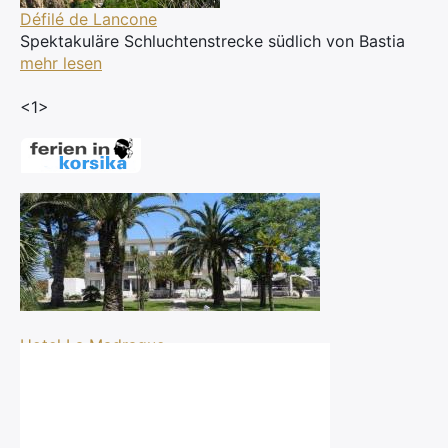
Défilé de Lancone
Spektakuläre Schluchtenstrecke südlich von Bastia
mehr lesen
<1>
Hotel La Madrague
Lucciana
Nordküste
ab 80 Euro pro Tag